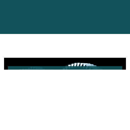
¿Qué productos necesitas?
Ver Catálogo
En Talleres Valverde somos especialistas en todo tipo de
piezas metálicas por procesos de mecanizado de
precisión como tornos, fresados y tallados. Además,
somos capaces de fabricar maquinaria para transforma
goma espuma así como troqueles para artes gráficas.